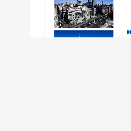
I
2
Se
P
G
2
La
Su
P
0