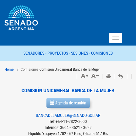
Toggle
navigation
SENADORES -
PROYECTOS -
SESIONES -
COMISIONES
Home
Comisiones
Comisión Unicameral Banca de la Mujer
COMISIÓN UNICAMERAL BANCA DE LA MUJER
Agenda de reunión
BANCADELAMUJER@SENADO.GOB.AR
Tel: +54-11-2822-3000
Internos: 3604 - 3621 - 3622
Hipólito Yrigoyen 1702 - 6º Piso, Oficina 617 Bis