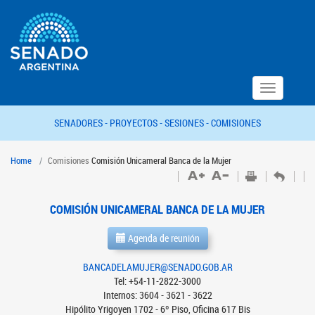
Toggle
navigation
SENADORES -
PROYECTOS -
SESIONES -
COMISIONES
Home
Comisiones
Comisión Unicameral Banca de la Mujer
COMISIÓN UNICAMERAL BANCA DE LA MUJER
Agenda de reunión
BANCADELAMUJER@SENADO.GOB.AR
Tel: +54-11-2822-3000
Internos: 3604 - 3621 - 3622
Hipólito Yrigoyen 1702 - 6º Piso, Oficina 617 Bis