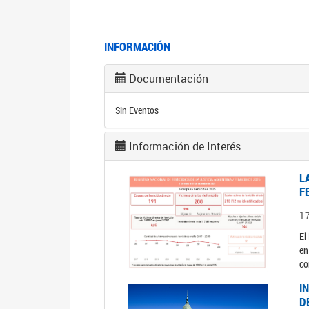
INFORMACIÓN
Documentación
Sin Eventos
Información de Interés
L
F
1
El
en
co
I
D