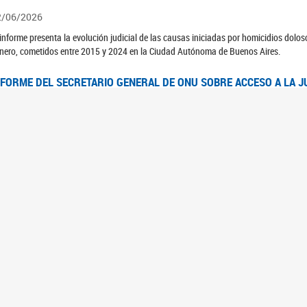
2/06/2026
 informe presenta la evolución judicial de las causas iniciadas por homicidios dolo
nero, cometidos entre 2015 y 2024 en la Ciudad Autónoma de Buenos Aires.
NFORME DEL SECRETARIO GENERAL DE ONU SOBRE ACCESO A LA J
2/06/2026
rante el 70 período de sesiones de la Comisión de la Condición Jurídica y Social de 
idas presentó el Informe "Garantizar y fortalecer el acceso a la justicia para todas l
OMITÉ CEDAW. OBSERVACIONES FINALES AL 8VO. INFORME PERIÓ
3/06/2026
 23 de febrero de 2026, el Comité para la Eliminación de la Discriminación contra l
servaciones Finales al 8vo. Informe Periódico presentado por Argentina, en relació
jeres.
NDEC PRESENTÓ DOSSIER ESTADÍSTICO EN EL MARCO DEL 8M