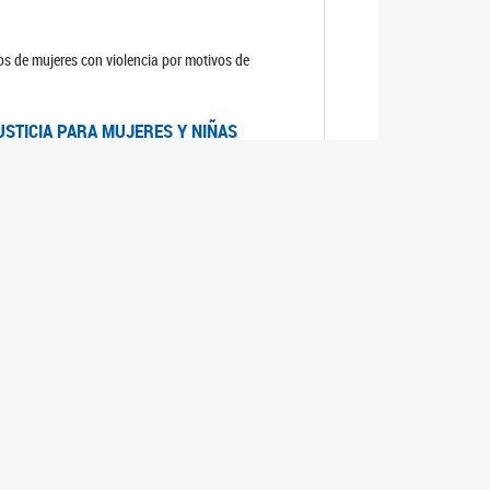
sos de mujeres con violencia por motivos de
USTICIA PARA MUJERES Y NIÑAS
la Mujer, el Secretario General de las Naciones
as mujeres y las niñas".
DICO DE ARGENTINA
a Mujer de Naciones Unidas publicó las
n con los avances en materia de derechos de las