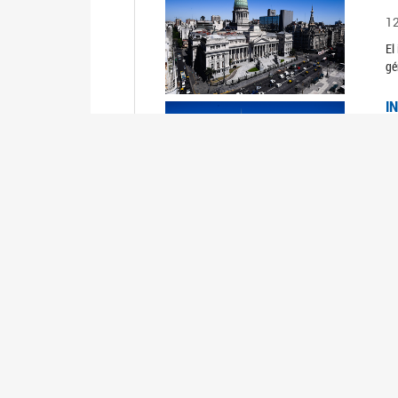
1
El
gé
I
1
Du
Un
C
0
El
Ob
mu
I