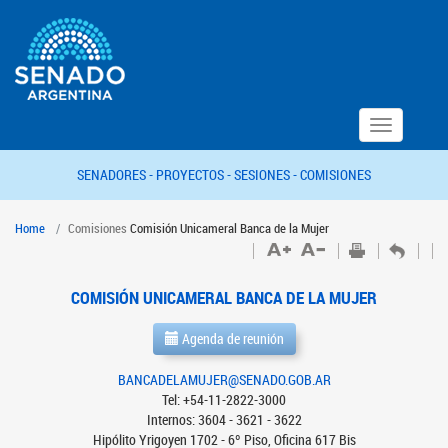
Toggle
navigation
SENADORES -
PROYECTOS -
SESIONES -
COMISIONES
Home
Comisiones
Comisión Unicameral Banca de la Mujer
COMISIÓN UNICAMERAL BANCA DE LA MUJER
Agenda de reunión
BANCADELAMUJER@SENADO.GOB.AR
Tel: +54-11-2822-3000
Internos: 3604 - 3621 - 3622
Hipólito Yrigoyen 1702 - 6º Piso, Oficina 617 Bis