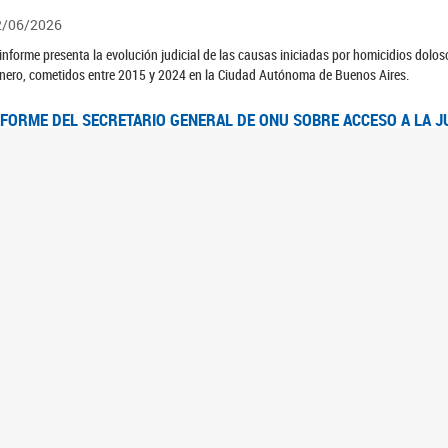
2/06/2026
 informe presenta la evolución judicial de las causas iniciadas por homicidios dolo
nero, cometidos entre 2015 y 2024 en la Ciudad Autónoma de Buenos Aires.
NFORME DEL SECRETARIO GENERAL DE ONU SOBRE ACCESO A LA J
2/06/2026
rante el 70 período de sesiones de la Comisión de la Condición Jurídica y Social de 
idas presentó el Informe "Garantizar y fortalecer el acceso a la justicia para todas l
OMITÉ CEDAW. OBSERVACIONES FINALES AL 8VO. INFORME PERIÓ
3/06/2026
 23 de febrero de 2026, el Comité para la Eliminación de la Discriminación contra l
servaciones Finales al 8vo. Informe Periódico presentado por Argentina, en relació
jeres.
NDEC PRESENTÓ DOSSIER ESTADÍSTICO EN EL MARCO DEL 8M