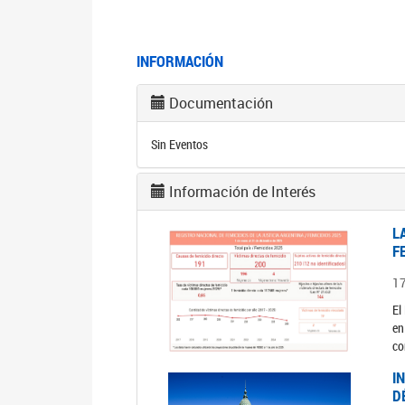
INFORMACIÓN
Documentación
Sin Eventos
Información de Interés
L
F
1
El
en
co
I
D