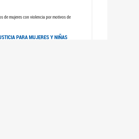
sos de mujeres con violencia por motivos de
USTICIA PARA MUJERES Y NIÑAS
la Mujer, el Secretario General de las Naciones
as mujeres y las niñas".
DICO DE ARGENTINA
a Mujer de Naciones Unidas publicó las
n con los avances en materia de derechos de las