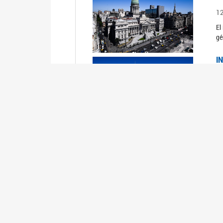
1
El
gé
I
1
Du
Un
C
0
El
Ob
mu
I