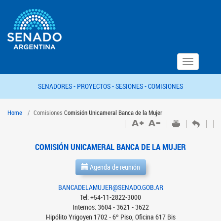
Toggle
navigation
SENADORES -
PROYECTOS -
SESIONES -
COMISIONES
Home
Comisiones
Comisión Unicameral Banca de la Mujer
COMISIÓN UNICAMERAL BANCA DE LA MUJER
Agenda de reunión
BANCADELAMUJER@SENADO.GOB.AR
Tel: +54-11-2822-3000
Internos: 3604 - 3621 - 3622
Hipólito Yrigoyen 1702 - 6º Piso, Oficina 617 Bis