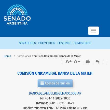
Toggle
navigation
SENADORES -
PROYECTOS -
SESIONES -
COMISIONES
Home
Comisiones
Comisión Unicameral Banca de la Mujer
COMISIÓN UNICAMERAL BANCA DE LA MUJER
Agenda de reunión
BANCADELAMUJER@SENADO.GOB.AR
Tel: +54-11-2822-3000
Internos: 3604 - 3621 - 3622
Hipólito Yrigoyen 1702 - 6º Piso, Oficina 617 Bis