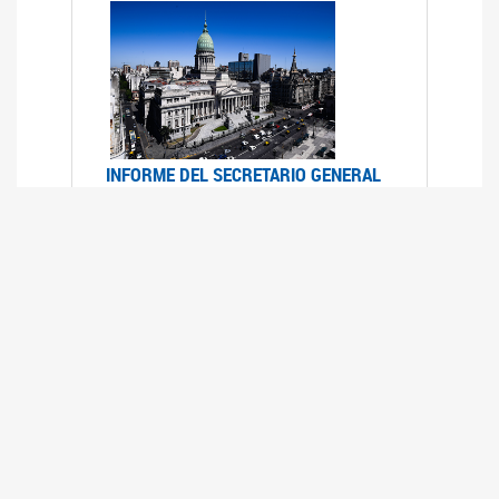
INFORME DEL SECRETARIO GENERAL
DE ONU SOBRE ACCESO A LA
JUSTICIA PARA MUJERES Y NIÑAS
12/06/2026
Durante el 70 período de sesiones de la
Comisión de la Condición Jurídica y Social de la
Mujer, el Secretario General de las Naciones
Unidas presentó el Informe "Garantizar y
fortalecer el acceso a la justicia para todas las
mujeres y las niñas".