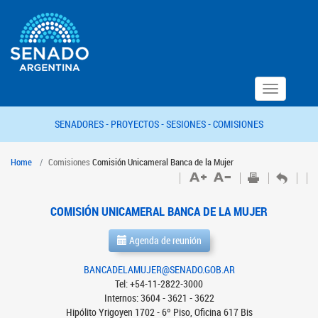
Toggle
navigation
SENADORES -
PROYECTOS -
SESIONES -
COMISIONES
Home
Comisiones
Comisión Unicameral Banca de la Mujer
COMISIÓN UNICAMERAL BANCA DE LA MUJER
Agenda de reunión
BANCADELAMUJER@SENADO.GOB.AR
Tel: +54-11-2822-3000
Internos: 3604 - 3621 - 3622
Hipólito Yrigoyen 1702 - 6º Piso, Oficina 617 Bis