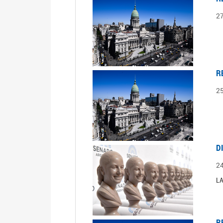
2
R
2
D
2
LA
R