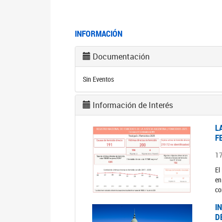
INFORMACIÓN
Documentación
Sin Eventos
Información de Interés
L
F
1
El
en
co
I
D