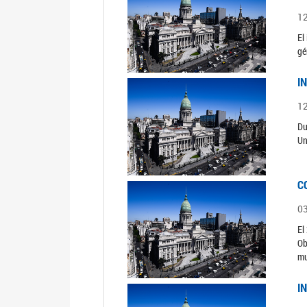
1
El
gé
I
1
Du
Un
C
0
El
Ob
mu
I