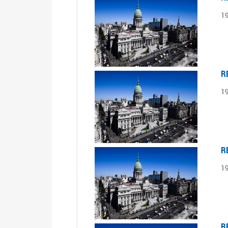
1
R
1
R
1
R