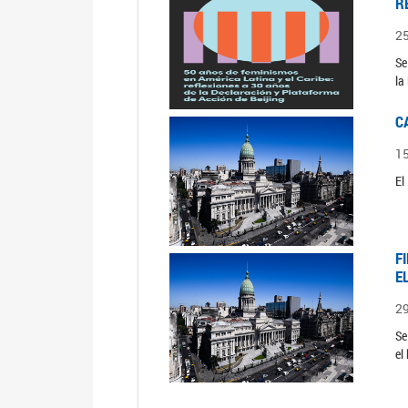
R
2
Se
la
C
1
El
F
E
2
Se
el