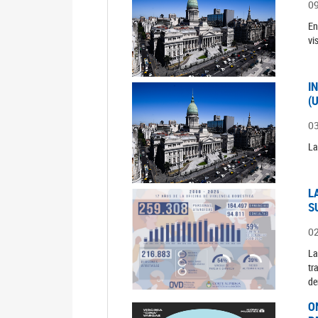
0
En
vi
I
(
0
La
L
S
0
La
tr
de
O