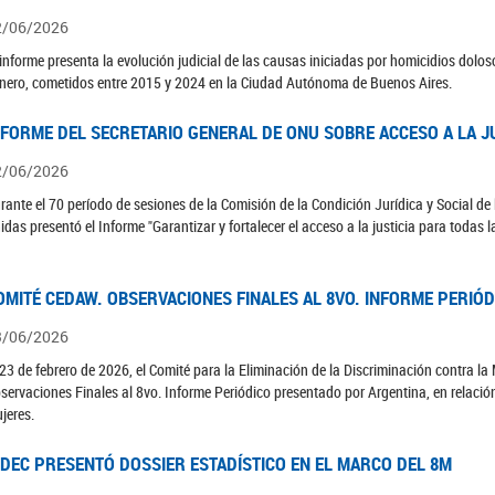
2/06/2026
 informe presenta la evolución judicial de las causas iniciadas por homicidios dolo
nero, cometidos entre 2015 y 2024 en la Ciudad Autónoma de Buenos Aires.
NFORME DEL SECRETARIO GENERAL DE ONU SOBRE ACCESO A LA J
2/06/2026
rante el 70 período de sesiones de la Comisión de la Condición Jurídica y Social de 
idas presentó el Informe "Garantizar y fortalecer el acceso a la justicia para todas l
OMITÉ CEDAW. OBSERVACIONES FINALES AL 8VO. INFORME PERIÓ
3/06/2026
 23 de febrero de 2026, el Comité para la Eliminación de la Discriminación contra l
servaciones Finales al 8vo. Informe Periódico presentado por Argentina, en relació
jeres.
NDEC PRESENTÓ DOSSIER ESTADÍSTICO EN EL MARCO DEL 8M