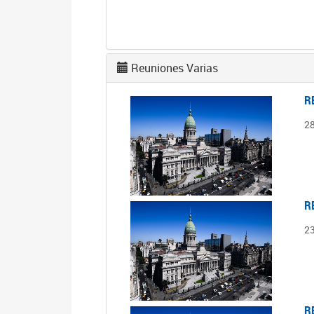
Reuniones Varias
R
2
R
2
R