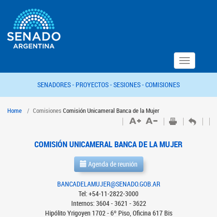
Toggle
navigation
SENADORES -
PROYECTOS -
SESIONES -
COMISIONES
Home
Comisiones
Comisión Unicameral Banca de la Mujer
COMISIÓN UNICAMERAL BANCA DE LA MUJER
Agenda de reunión
BANCADELAMUJER@SENADO.GOB.AR
Tel: +54-11-2822-3000
Internos: 3604 - 3621 - 3622
Hipólito Yrigoyen 1702 - 6º Piso, Oficina 617 Bis