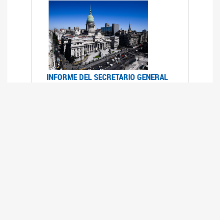
INFORME DEL SECRETARIO GENERAL
DE ONU SOBRE ACCESO A LA
JUSTICIA PARA MUJERES Y NIÑAS
12/06/2026
Durante el 70 período de sesiones de la
Comisión de la Condición Jurídica y Social de la
Mujer, el Secretario General de las Naciones
Unidas presentó el Informe "Garantizar y
fortalecer el acceso a la justicia para todas las
mujeres y las niñas".