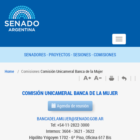
Toggle
navigation
SENADORES -
PROYECTOS -
SESIONES -
COMISIONES
Home
Comisiones
Comisión Unicameral Banca de la Mujer
COMISIÓN UNICAMERAL BANCA DE LA MUJER
Agenda de reunión
BANCADELAMUJER@SENADO.GOB.AR
Tel: +54-11-2822-3000
Internos: 3604 - 3621 - 3622
Hipólito Yrigoyen 1702 - 6º Piso, Oficina 617 Bis