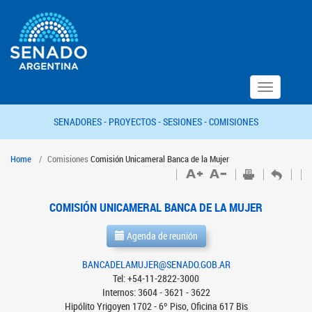
Toggle
navigation
SENADORES -
PROYECTOS -
SESIONES -
COMISIONES
Home
Comisiones
Comisión Unicameral Banca de la Mujer
COMISIÓN UNICAMERAL BANCA DE LA MUJER
Agenda de reunión
BANCADELAMUJER@SENADO.GOB.AR
Tel: +54-11-2822-3000
Internos: 3604 - 3621 - 3622
Hipólito Yrigoyen 1702 - 6º Piso, Oficina 617 Bis