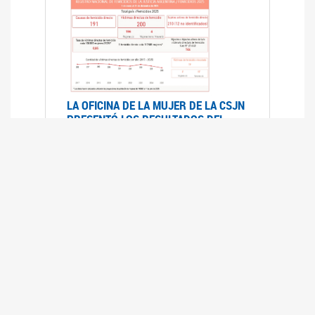
LA OFICINA DE LA MUJER DE LA CSJN
PRESENTÓ LOS RESULTADOS DEL
REGISTRO NACIONAL DE FEMICIDIOS
DE LA JUSTICIA ARGENTINA 2025
17/07/2026
El Registro Nacional de Femicidios de la
Justicia Argentina (RNFJA) identifica y analiza
las 204 causas judiciales iniciadas en 2025, en
las que se investigan los presuntos femicidios
de 200 mujeres cis, trans y travestis. Los datos
se encuentran disponibles para su consulta a
través de una nueva he