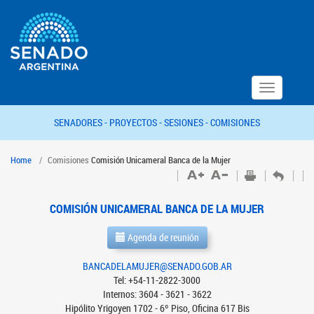
Toggle
navigation
SENADORES -
PROYECTOS -
SESIONES -
COMISIONES
Home
Comisiones
Comisión Unicameral Banca de la Mujer
COMISIÓN UNICAMERAL BANCA DE LA MUJER
Agenda de reunión
BANCADELAMUJER@SENADO.GOB.AR
Tel: +54-11-2822-3000
Internos: 3604 - 3621 - 3622
Hipólito Yrigoyen 1702 - 6º Piso, Oficina 617 Bis