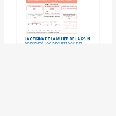
LA OFICINA DE LA MUJER DE LA CSJN
PRESENTÓ LOS RESULTADOS DEL
REGISTRO NACIONAL DE FEMICIDIOS
DE LA JUSTICIA ARGENTINA 2025
17/07/2026
El Registro Nacional de Femicidios de la
Justicia Argentina (RNFJA) identifica y analiza
las 204 causas judiciales iniciadas en 2025, en
las que se investigan los presuntos femicidios
de 200 mujeres cis, trans y travestis. Los datos
se encuentran disponibles para su consulta a
través de una nueva he