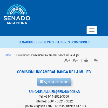
Toggle
navigation
SENADORES -
PROYECTOS -
SESIONES -
COMISIONES
Home
Comisiones
Comisión Unicameral Banca de la Mujer
COMISIÓN UNICAMERAL BANCA DE LA MUJER
Agenda de reunión
BANCADELAMUJER@SENADO.GOB.AR
Tel: +54-11-2822-3000
Internos: 3604 - 3621 - 3622
Hipólito Yrigoyen 1702 - 6º Piso, Oficina 617 Bis