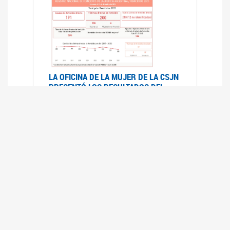
LA OFICINA DE LA MUJER DE LA CSJN
PRESENTÓ LOS RESULTADOS DEL
REGISTRO NACIONAL DE FEMICIDIOS
DE LA JUSTICIA ARGENTINA 2025
17/07/2026
El Registro Nacional de Femicidios de la
Justicia Argentina (RNFJA) identifica y analiza
las 204 causas judiciales iniciadas en 2025, en
las que se investigan los presuntos femicidios
de 200 mujeres cis, trans y travestis. Los datos
se encuentran disponibles para su consulta a
través de una nueva he