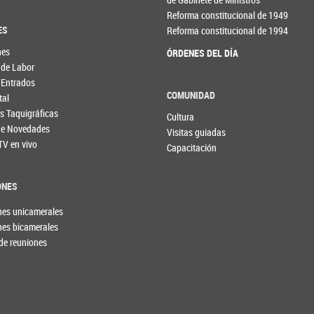
Reforma constitucional de 1949
ES
Reforma constitucional de 1994
nes
ÓRDENES DEL DÍA
 de Labor
 Entrados
COMUNIDAD
tal
s Taquigráficas
Cultura
 de Novedades
Visitas guiadas
TV en vivo
Capacitación
ONES
nes unicamerales
nes bicamerales
de reuniones