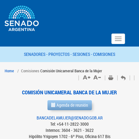
Toggle
navigation
SENADORES -
PROYECTOS -
SESIONES -
COMISIONES
Home
Comisiones
Comisión Unicameral Banca de la Mujer
COMISIÓN UNICAMERAL BANCA DE LA MUJER
Agenda de reunión
BANCADELAMUJER@SENADO.GOB.AR
Tel: +54-11-2822-3000
Internos: 3604 - 3621 - 3622
Hipólito Yrigoyen 1702 - 6º Piso, Oficina 617 Bis