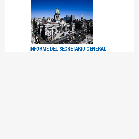
INFORME DEL SECRETARIO GENERAL
DE ONU SOBRE ACCESO A LA
JUSTICIA PARA MUJERES Y NIÑAS
12/06/2026
Durante el 70 período de sesiones de la
Comisión de la Condición Jurídica y Social de la
Mujer, el Secretario General de las Naciones
Unidas presentó el Informe "Garantizar y
fortalecer el acceso a la justicia para todas las
mujeres y las niñas".