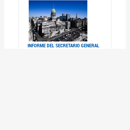
INFORME DEL SECRETARIO GENERAL
DE ONU SOBRE ACCESO A LA
JUSTICIA PARA MUJERES Y NIÑAS
12/06/2026
Durante el 70 período de sesiones de la
Comisión de la Condición Jurídica y Social de la
Mujer, el Secretario General de las Naciones
Unidas presentó el Informe "Garantizar y
fortalecer el acceso a la justicia para todas las
mujeres y las niñas".