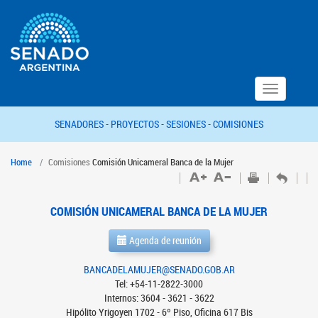
Toggle
navigation
SENADORES -
PROYECTOS -
SESIONES -
COMISIONES
Home
Comisiones
Comisión Unicameral Banca de la Mujer
COMISIÓN UNICAMERAL BANCA DE LA MUJER
Agenda de reunión
BANCADELAMUJER@SENADO.GOB.AR
Tel: +54-11-2822-3000
Internos: 3604 - 3621 - 3622
Hipólito Yrigoyen 1702 - 6º Piso, Oficina 617 Bis