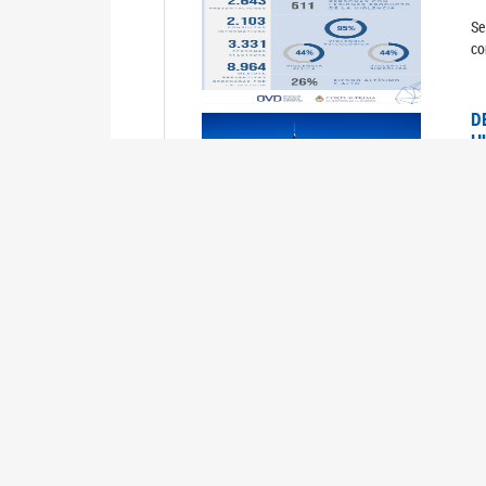
Se
co
D
H
0
La
U
M
0
La
ci
U
1