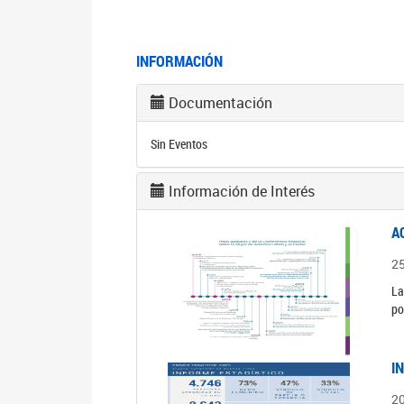
INFORMACIÓN
Documentación
Sin Eventos
Información de Interés
A
2
La
po
I
2