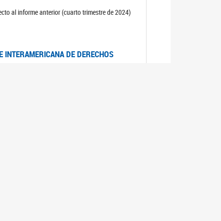
cto al informe anterior (cuarto trimestre de 2024)
TE INTERAMERICANA DE DERECHOS
entino
CIALES POR MUERTES VIOLENTAS DE
OMA DE BUENOS AIRES
es judiciales por muertes violentas de mujeres
OS SOBRE VIOLENCIA SEXUAL