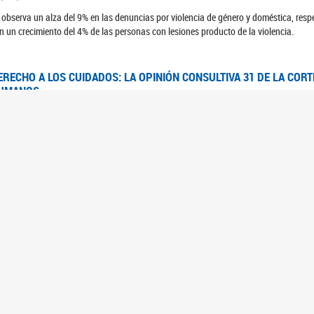
 observa un alza del 9% en las denuncias por violencia de género y doméstica, respe
n un crecimiento del 4% de las personas con lesiones producto de la violencia.
ERECHO A LOS CUIDADOS: LA OPINIÓN CONSULTIVA 31 DE LA COR
UMANOS
7/08/2025
 Corte IDH se pronunció sobre el derecho a los cuidados por pedido del Estado arg
FEM - RELEVAMIENTO DEL ESTADO DE LAS INVESTIGACIONES JUDI
UJERES CIS, MUJERES TRANS Y TRAVESTIS EN LA CIUDAD AUTÓN
6/06/2023
 UFEM presenta un estudio anual sobre el estado y la evolución de las investigacion
s, mujeres trans y travestis
FEM - INFORME RELEVAMIENTO DE FUENTES SECUNDARIAS DE DAT
6/05/2023