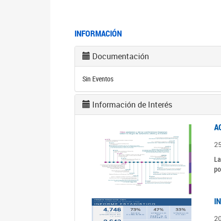
INFORMACIÓN
Documentación
Sin Eventos
Información de Interés
A
2
La
po
I
2