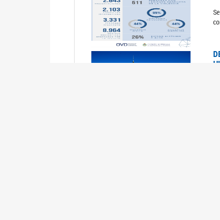
Se
co
D
H
0
La
U
M
0
La
ci
U
1