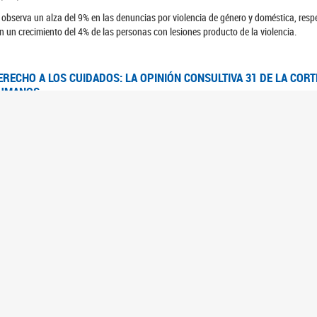
 observa un alza del 9% en las denuncias por violencia de género y doméstica, respe
n un crecimiento del 4% de las personas con lesiones producto de la violencia.
ERECHO A LOS CUIDADOS: LA OPINIÓN CONSULTIVA 31 DE LA COR
UMANOS
7/08/2025
 Corte IDH se pronunció sobre el derecho a los cuidados por pedido del Estado arg
FEM - RELEVAMIENTO DEL ESTADO DE LAS INVESTIGACIONES JUDI
UJERES CIS, MUJERES TRANS Y TRAVESTIS EN LA CIUDAD AUTÓN
6/06/2023
 UFEM presenta un estudio anual sobre el estado y la evolución de las investigacion
s, mujeres trans y travestis
FEM - INFORME RELEVAMIENTO DE FUENTES SECUNDARIAS DE DAT
6/05/2023