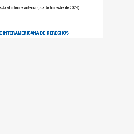
cto al informe anterior (cuarto trimestre de 2024)
TE INTERAMERICANA DE DERECHOS
entino
CIALES POR MUERTES VIOLENTAS DE
OMA DE BUENOS AIRES
es judiciales por muertes violentas de mujeres
OS SOBRE VIOLENCIA SEXUAL