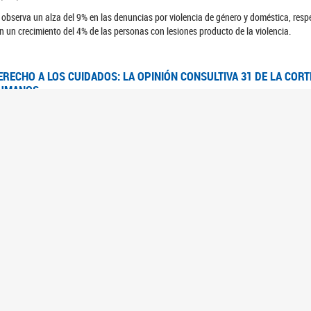
 observa un alza del 9% en las denuncias por violencia de género y doméstica, respe
n un crecimiento del 4% de las personas con lesiones producto de la violencia.
ERECHO A LOS CUIDADOS: LA OPINIÓN CONSULTIVA 31 DE LA COR
UMANOS
7/08/2025
 Corte IDH se pronunció sobre el derecho a los cuidados por pedido del Estado arg
FEM - RELEVAMIENTO DEL ESTADO DE LAS INVESTIGACIONES JUDI
UJERES CIS, MUJERES TRANS Y TRAVESTIS EN LA CIUDAD AUTÓN
6/06/2023
 UFEM presenta un estudio anual sobre el estado y la evolución de las investigacion
s, mujeres trans y travestis
FEM - INFORME RELEVAMIENTO DE FUENTES SECUNDARIAS DE DAT
6/05/2023