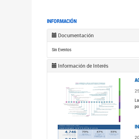
INFORMACIÓN
Documentación
Sin Eventos
Información de Interés
A
2
La
po
I
2