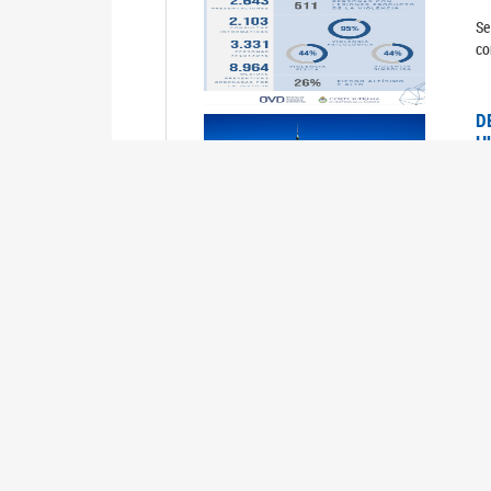
Se
co
D
H
0
La
U
M
0
La
ci
U
1