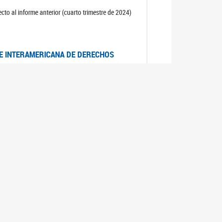
cto al informe anterior (cuarto trimestre de 2024)
TE INTERAMERICANA DE DERECHOS
entino
CIALES POR MUERTES VIOLENTAS DE
OMA DE BUENOS AIRES
es judiciales por muertes violentas de mujeres
OS SOBRE VIOLENCIA SEXUAL