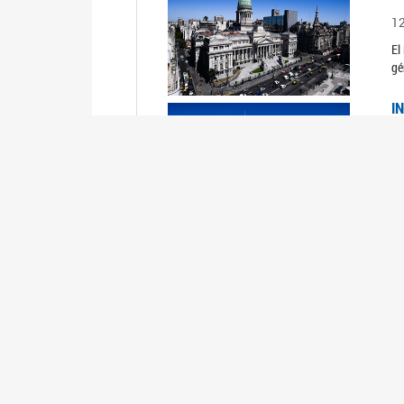
1
El
gé
I
1
Du
Un
C
0
El
Ob
mu
I