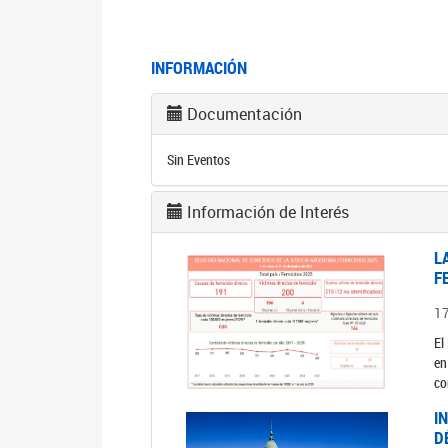
INFORMACIÓN
Documentación
Sin Eventos
Información de Interés
L
F
1
El
en
co
I
D