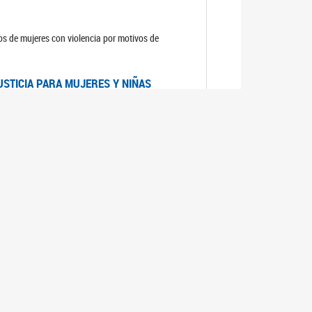
sos de mujeres con violencia por motivos de
USTICIA PARA MUJERES Y NIÑAS
la Mujer, el Secretario General de las Naciones
as mujeres y las niñas".
DICO DE ARGENTINA
a Mujer de Naciones Unidas publicó las
n con los avances en materia de derechos de las