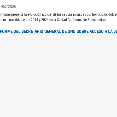
2/06/2026
 informe presenta la evolución judicial de las causas iniciadas por homicidios dolo
nero, cometidos entre 2015 y 2024 en la Ciudad Autónoma de Buenos Aires.
NFORME DEL SECRETARIO GENERAL DE ONU SOBRE ACCESO A LA J
2/06/2026
rante el 70 período de sesiones de la Comisión de la Condición Jurídica y Social de 
idas presentó el Informe "Garantizar y fortalecer el acceso a la justicia para todas l
OMITÉ CEDAW. OBSERVACIONES FINALES AL 8VO. INFORME PERIÓ
3/06/2026
 23 de febrero de 2026, el Comité para la Eliminación de la Discriminación contra l
servaciones Finales al 8vo. Informe Periódico presentado por Argentina, en relació
jeres.
NDEC PRESENTÓ DOSSIER ESTADÍSTICO EN EL MARCO DEL 8M