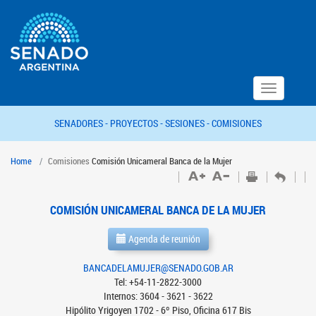
Toggle
navigation
SENADORES -
PROYECTOS -
SESIONES -
COMISIONES
Home
Comisiones
Comisión Unicameral Banca de la Mujer
COMISIÓN UNICAMERAL BANCA DE LA MUJER
Agenda de reunión
BANCADELAMUJER@SENADO.GOB.AR
Tel: +54-11-2822-3000
Internos: 3604 - 3621 - 3622
Hipólito Yrigoyen 1702 - 6º Piso, Oficina 617 Bis