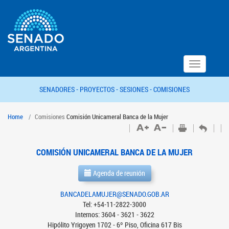
Toggle
navigation
SENADORES -
PROYECTOS -
SESIONES -
COMISIONES
Home
Comisiones
Comisión Unicameral Banca de la Mujer
COMISIÓN UNICAMERAL BANCA DE LA MUJER
Agenda de reunión
BANCADELAMUJER@SENADO.GOB.AR
Tel: +54-11-2822-3000
Internos: 3604 - 3621 - 3622
Hipólito Yrigoyen 1702 - 6º Piso, Oficina 617 Bis