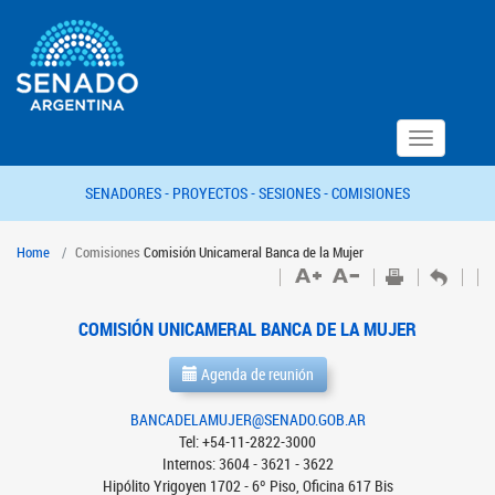
Toggle
navigation
SENADORES -
PROYECTOS -
SESIONES -
COMISIONES
Home
Comisiones
Comisión Unicameral Banca de la Mujer
COMISIÓN UNICAMERAL BANCA DE LA MUJER
Agenda de reunión
BANCADELAMUJER@SENADO.GOB.AR
Tel: +54-11-2822-3000
Internos: 3604 - 3621 - 3622
Hipólito Yrigoyen 1702 - 6º Piso, Oficina 617 Bis