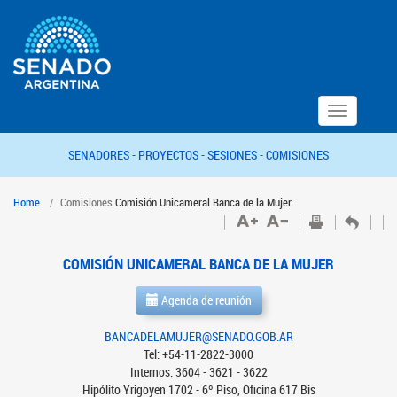
Toggle
navigation
SENADORES -
PROYECTOS -
SESIONES -
COMISIONES
Home
Comisiones
Comisión Unicameral Banca de la Mujer
COMISIÓN UNICAMERAL BANCA DE LA MUJER
Agenda de reunión
BANCADELAMUJER@SENADO.GOB.AR
Tel: +54-11-2822-3000
Internos: 3604 - 3621 - 3622
Hipólito Yrigoyen 1702 - 6º Piso, Oficina 617 Bis