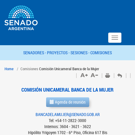
Toggle
navigation
SENADORES -
PROYECTOS -
SESIONES -
COMISIONES
Home
Comisiones
Comisión Unicameral Banca de la Mujer
COMISIÓN UNICAMERAL BANCA DE LA MUJER
Agenda de reunión
BANCADELAMUJER@SENADO.GOB.AR
Tel: +54-11-2822-3000
Internos: 3604 - 3621 - 3622
Hipólito Yrigoyen 1702 - 6º Piso, Oficina 617 Bis