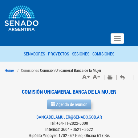
Toggle
navigation
SENADORES -
PROYECTOS -
SESIONES -
COMISIONES
Home
Comisiones
Comisión Unicameral Banca de la Mujer
COMISIÓN UNICAMERAL BANCA DE LA MUJER
Agenda de reunión
BANCADELAMUJER@SENADO.GOB.AR
Tel: +54-11-2822-3000
Internos: 3604 - 3621 - 3622
Hipólito Yrigoyen 1702 - 6º Piso, Oficina 617 Bis