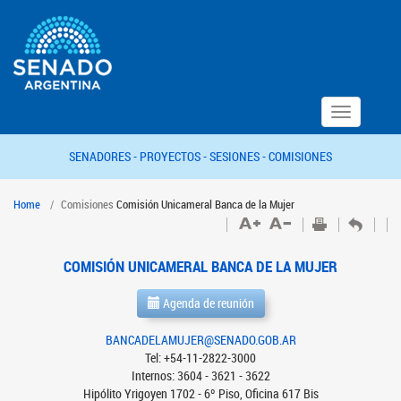
Toggle
navigation
SENADORES -
PROYECTOS -
SESIONES -
COMISIONES
Home
Comisiones
Comisión Unicameral Banca de la Mujer
COMISIÓN UNICAMERAL BANCA DE LA MUJER
Agenda de reunión
BANCADELAMUJER@SENADO.GOB.AR
Tel: +54-11-2822-3000
Internos: 3604 - 3621 - 3622
Hipólito Yrigoyen 1702 - 6º Piso, Oficina 617 Bis