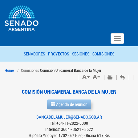
Toggle
navigation
SENADORES -
PROYECTOS -
SESIONES -
COMISIONES
Home
Comisiones
Comisión Unicameral Banca de la Mujer
COMISIÓN UNICAMERAL BANCA DE LA MUJER
Agenda de reunión
BANCADELAMUJER@SENADO.GOB.AR
Tel: +54-11-2822-3000
Internos: 3604 - 3621 - 3622
Hipólito Yrigoyen 1702 - 6º Piso, Oficina 617 Bis