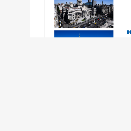
I
2
Se
P
G
2
La
Su
P
0