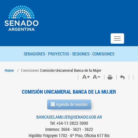
Toggle
navigation
SENADORES -
PROYECTOS -
SESIONES -
COMISIONES
Home
Comisiones
Comisión Unicameral Banca de la Mujer
COMISIÓN UNICAMERAL BANCA DE LA MUJER
Agenda de reunión
BANCADELAMUJER@SENADO.GOB.AR
Tel: +54-11-2822-3000
Internos: 3604 - 3621 - 3622
Hipólito Yrigoyen 1702 - 6º Piso, Oficina 617 Bis