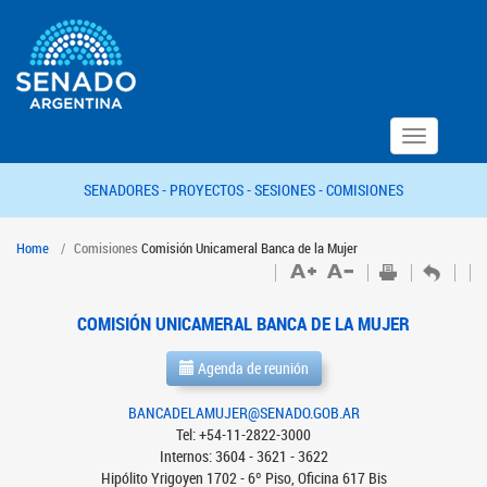
Toggle
navigation
SENADORES -
PROYECTOS -
SESIONES -
COMISIONES
Home
Comisiones
Comisión Unicameral Banca de la Mujer
COMISIÓN UNICAMERAL BANCA DE LA MUJER
Agenda de reunión
BANCADELAMUJER@SENADO.GOB.AR
Tel: +54-11-2822-3000
Internos: 3604 - 3621 - 3622
Hipólito Yrigoyen 1702 - 6º Piso, Oficina 617 Bis