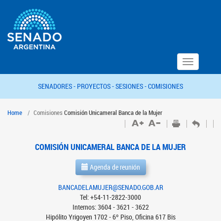
Toggle
navigation
SENADORES -
PROYECTOS -
SESIONES -
COMISIONES
Home
Comisiones
Comisión Unicameral Banca de la Mujer
COMISIÓN UNICAMERAL BANCA DE LA MUJER
Agenda de reunión
BANCADELAMUJER@SENADO.GOB.AR
Tel: +54-11-2822-3000
Internos: 3604 - 3621 - 3622
Hipólito Yrigoyen 1702 - 6º Piso, Oficina 617 Bis