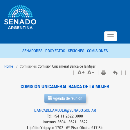
Toggle
navigation
SENADORES -
PROYECTOS -
SESIONES -
COMISIONES
Home
Comisiones
Comisión Unicameral Banca de la Mujer
COMISIÓN UNICAMERAL BANCA DE LA MUJER
Agenda de reunión
BANCADELAMUJER@SENADO.GOB.AR
Tel: +54-11-2822-3000
Internos: 3604 - 3621 - 3622
Hipólito Yrigoyen 1702 - 6º Piso, Oficina 617 Bis