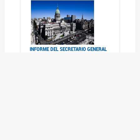
INFORME DEL SECRETARIO GENERAL
DE ONU SOBRE ACCESO A LA
JUSTICIA PARA MUJERES Y NIÑAS
12/06/2026
Durante el 70 período de sesiones de la
Comisión de la Condición Jurídica y Social de la
Mujer, el Secretario General de las Naciones
Unidas presentó el Informe "Garantizar y
fortalecer el acceso a la justicia para todas las
mujeres y las niñas".