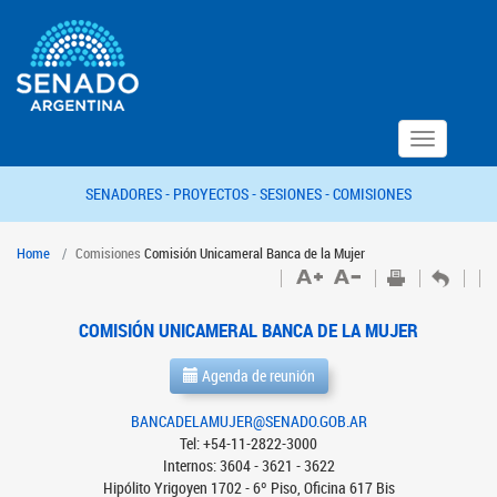
Toggle
navigation
SENADORES -
PROYECTOS -
SESIONES -
COMISIONES
Home
Comisiones
Comisión Unicameral Banca de la Mujer
COMISIÓN UNICAMERAL BANCA DE LA MUJER
Agenda de reunión
BANCADELAMUJER@SENADO.GOB.AR
Tel: +54-11-2822-3000
Internos: 3604 - 3621 - 3622
Hipólito Yrigoyen 1702 - 6º Piso, Oficina 617 Bis