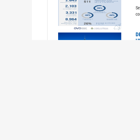
Se
co
D
H
0
La
U
M
0
La
ci
U
1