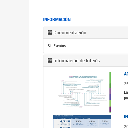
INFORMACIÓN
Documentación
Sin Eventos
Información de Interés
A
2
La
po
I
2