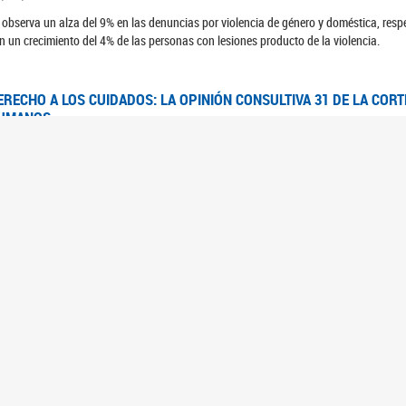
 observa un alza del 9% en las denuncias por violencia de género y doméstica, respe
n un crecimiento del 4% de las personas con lesiones producto de la violencia.
ERECHO A LOS CUIDADOS: LA OPINIÓN CONSULTIVA 31 DE LA COR
UMANOS
7/08/2025
 Corte IDH se pronunció sobre el derecho a los cuidados por pedido del Estado arg
FEM - RELEVAMIENTO DEL ESTADO DE LAS INVESTIGACIONES JUDI
UJERES CIS, MUJERES TRANS Y TRAVESTIS EN LA CIUDAD AUTÓN
6/06/2023
 UFEM presenta un estudio anual sobre el estado y la evolución de las investigacion
s, mujeres trans y travestis
FEM - INFORME RELEVAMIENTO DE FUENTES SECUNDARIAS DE DAT
6/05/2023