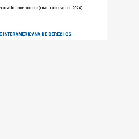
cto al informe anterior (cuarto trimestre de 2024)
TE INTERAMERICANA DE DERECHOS
entino
CIALES POR MUERTES VIOLENTAS DE
OMA DE BUENOS AIRES
es judiciales por muertes violentas de mujeres
OS SOBRE VIOLENCIA SEXUAL