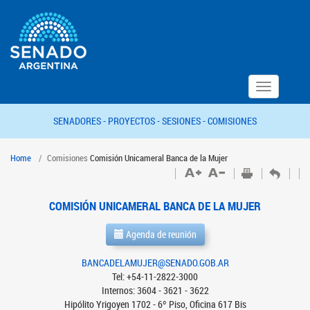
Toggle
navigation
SENADORES -
PROYECTOS -
SESIONES -
COMISIONES
Home
Comisiones
Comisión Unicameral Banca de la Mujer
COMISIÓN UNICAMERAL BANCA DE LA MUJER
Agenda de reunión
BANCADELAMUJER@SENADO.GOB.AR
Tel: +54-11-2822-3000
Internos: 3604 - 3621 - 3622
Hipólito Yrigoyen 1702 - 6º Piso, Oficina 617 Bis