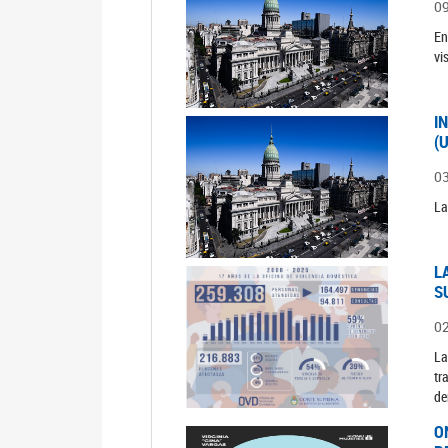
0
En
vi
I
(
0
La
L
S
0
La
tr
de
O