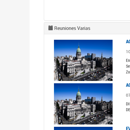
Reuniones Varias
A
1
En
Se
Zo
A
0
DI
D
E