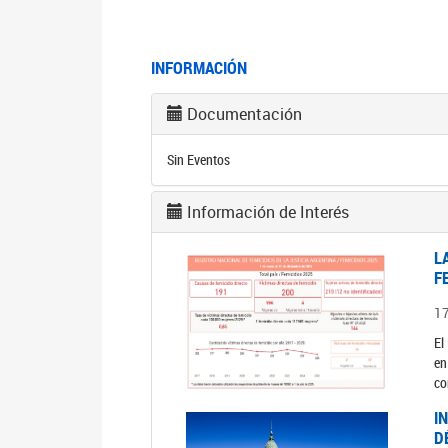
INFORMACIÓN
Documentación
Sin Eventos
Información de Interés
L
F
1
El
en
co
I
D