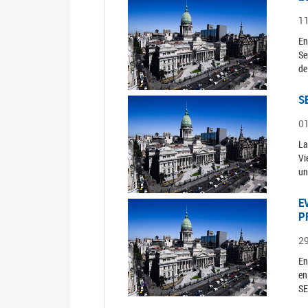
1
En
Se
de
S
0
La
Vi
un
E
P
2
En
en
SE