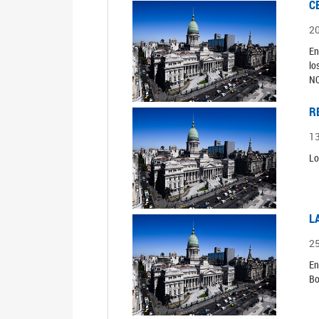
C
2
En
lo
N
R
1
Lo
L
2
En
Bo