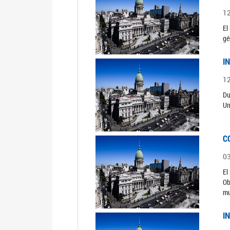
1
El
gé
I
1
Du
Un
C
0
El
Ob
mu
I