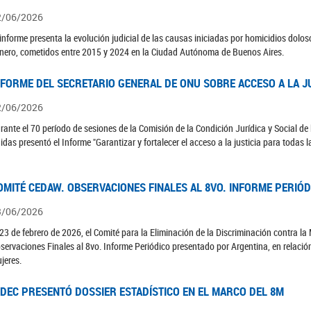
2/06/2026
 informe presenta la evolución judicial de las causas iniciadas por homicidios dolo
nero, cometidos entre 2015 y 2024 en la Ciudad Autónoma de Buenos Aires.
NFORME DEL SECRETARIO GENERAL DE ONU SOBRE ACCESO A LA J
2/06/2026
rante el 70 período de sesiones de la Comisión de la Condición Jurídica y Social de 
idas presentó el Informe "Garantizar y fortalecer el acceso a la justicia para todas l
OMITÉ CEDAW. OBSERVACIONES FINALES AL 8VO. INFORME PERIÓ
3/06/2026
 23 de febrero de 2026, el Comité para la Eliminación de la Discriminación contra l
servaciones Finales al 8vo. Informe Periódico presentado por Argentina, en relació
jeres.
NDEC PRESENTÓ DOSSIER ESTADÍSTICO EN EL MARCO DEL 8M