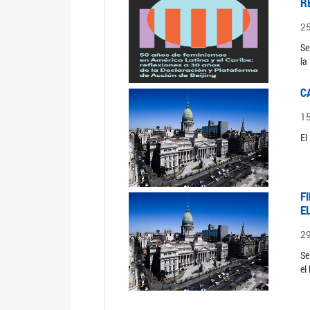
R
2
Se
la
C
1
El
F
E
2
Se
el