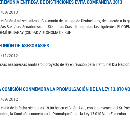
EREMONIA ENTREGA DE DISTINCIONES EVITA COMPAÑERA 2013
0/08/2013
 el Salón Azul se realiza la Ceremonia de entrega de Distinciones, de acuerdo a lo 
s/as Sres./ras. Senadores/ras.. Siendo las Sras. distinguidas las siguientes: 
OEMÍ IRIGARAY (CIUDAD AUTÓNOMA DE BUE
EUNIÓN DE ASESORAS/ES
3/11/2012
s/as asesores/as analizaron proyecto de ley en revisión para instituir el Día Nacio
A COMISIÓN CONMEMORA LA PROMULGACIÓN DE LA LEY 13.010 V
5/09/2012
 el día de la fecha siendo las 19:00 hs. en el Salón Azul, con la presencia del Sr. 
udou, la Comisión conmemora la Promulgación de la Ley 13.010 Voto Femenino.