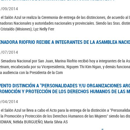
1/09/2014
 el Salón Azul se realiza la Ceremonia de entrega de las distinciones, de acuerdo al
nadoras Nacionales y autoridades nacionales y provinciales. Siendo las Sras. dist
 Cristaldo (Misiones); Lyz Nelly Ferr
ENADORA RIOFRIO RECIBE A INTEGRANTES DE LA ASAMBLEA NACI
1/07/2014
 Senadora Nacional por San Juan, Marina Riofrio recibió hoy a integrantes de la A
etnam, encabezada por su Vicepresidenta, Nguyen Thi Kim Ngan, y demás funcionar
a audiencia con la Presidenta de la Com
VENTO DISTINCIÓN A "PERSONALIDADES Y/U ORGANIZACIONES AR
ROMOCIÓN Y PROTECCIÓN DE LOS DERECHOS HUMANOS DE LAS M
9/04/2014
 el Salón Azul se lleva a cabo el Acto para la entrega de la distinción a "Persona
 la Promoción y Protección de los Derechos Humanos de las Mujeres" siendo las di
IDMAN, Nélida BURGUEÑO, María Silvia AS