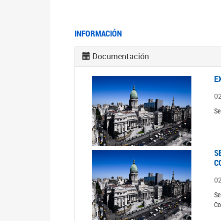
INFORMACIÓN
Documentación
E
0
Se
S
C
0
Se
Co