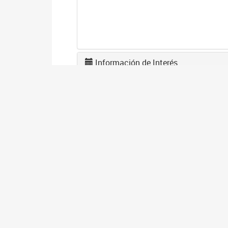
Información de Interés
A
2
La
po
I
2
Se
co