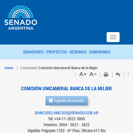
Toggle
navigation
SENADORES -
PROYECTOS -
SESIONES -
COMISIONES
Home
Comisiones
Comisión Unicameral Banca de la Mujer
COMISIÓN UNICAMERAL BANCA DE LA MUJER
Agenda de reunión
BANCADELAMUJER@SENADO.GOB.AR
Tel: +54-11-2822-3000
Internos: 3604 - 3621 - 3622
Hipólito Yrigoyen 1702 - 6º Piso, Oficina 617 Bis