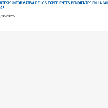
ÍNTESIS INFORMATIVA DE LOS EXPEDIENTES PENDIENTES EN LA COM
025
3/05/2025
ÍNTESIS INFORMATIVA DE LOS EXPEDIENTES PENDIENTES EN LA COM
025
1/05/2025
VANCES LEGISLATIVOS EN TEMÁTICAS DE GÉNERO A 2023
2/05/2025