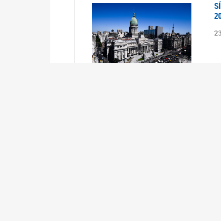
S
2
2
S
2
2
A
1