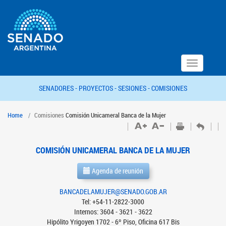
Toggle
navigation
SENADORES -
PROYECTOS -
SESIONES -
COMISIONES
Home
Comisiones
Comisión Unicameral Banca de la Mujer
COMISIÓN UNICAMERAL BANCA DE LA MUJER
Agenda de reunión
BANCADELAMUJER@SENADO.GOB.AR
Tel: +54-11-2822-3000
Internos: 3604 - 3621 - 3622
Hipólito Yrigoyen 1702 - 6º Piso, Oficina 617 Bis