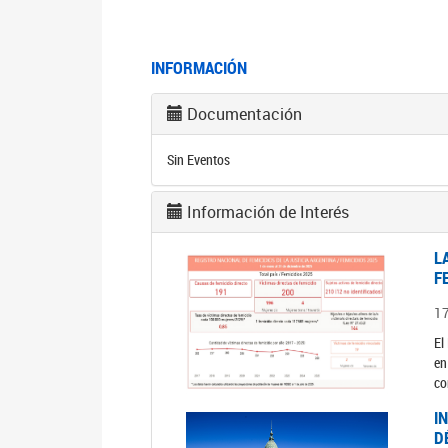
INFORMACIÓN
Documentación
Sin Eventos
Información de Interés
L
F
1
El
en
co
I
D