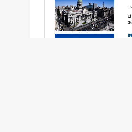
1
El
gé
I
1
Du
Un
C
0
El
Ob
mu
I