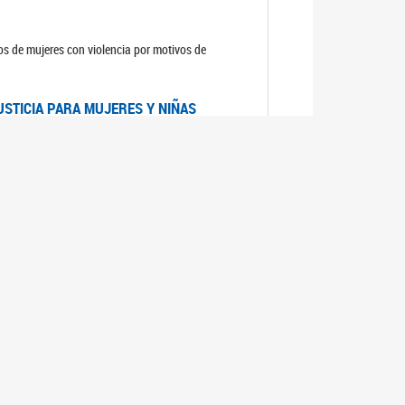
sos de mujeres con violencia por motivos de
USTICIA PARA MUJERES Y NIÑAS
la Mujer, el Secretario General de las Naciones
as mujeres y las niñas".
DICO DE ARGENTINA
a Mujer de Naciones Unidas publicó las
n con los avances en materia de derechos de las