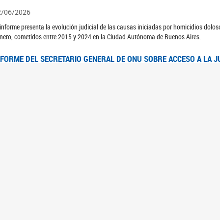
2/06/2026
 informe presenta la evolución judicial de las causas iniciadas por homicidios dolo
nero, cometidos entre 2015 y 2024 en la Ciudad Autónoma de Buenos Aires.
NFORME DEL SECRETARIO GENERAL DE ONU SOBRE ACCESO A LA J
2/06/2026
rante el 70 período de sesiones de la Comisión de la Condición Jurídica y Social de 
idas presentó el Informe "Garantizar y fortalecer el acceso a la justicia para todas l
OMITÉ CEDAW. OBSERVACIONES FINALES AL 8VO. INFORME PERIÓ
3/06/2026
 23 de febrero de 2026, el Comité para la Eliminación de la Discriminación contra l
servaciones Finales al 8vo. Informe Periódico presentado por Argentina, en relació
jeres.
NDEC PRESENTÓ DOSSIER ESTADÍSTICO EN EL MARCO DEL 8M