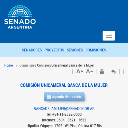
Toggle
navigation
SENADORES -
PROYECTOS -
SESIONES -
COMISIONES
Home
Comisiones
Comisión Unicameral Banca de la Mujer
COMISIÓN UNICAMERAL BANCA DE LA MUJER
Agenda de reunión
BANCADELAMUJER@SENADO.GOB.AR
Tel: +54-11-2822-3000
Internos: 3604 - 3621 - 3622
Hipólito Yrigoyen 1702 - 6º Piso, Oficina 617 Bis