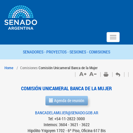
Toggle
navigation
SENADORES -
PROYECTOS -
SESIONES -
COMISIONES
Home
Comisiones
Comisión Unicameral Banca de la Mujer
COMISIÓN UNICAMERAL BANCA DE LA MUJER
Agenda de reunión
BANCADELAMUJER@SENADO.GOB.AR
Tel: +54-11-2822-3000
Internos: 3604 - 3621 - 3622
Hipólito Yrigoyen 1702 - 6º Piso, Oficina 617 Bis