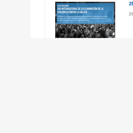
2
2
2
2
R
3
En
Cá
ta