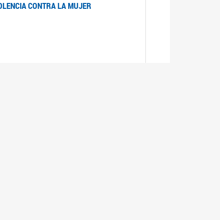
IOLENCIA CONTRA LA MUJER
 LA MUJER
realizó cada expediente desde su ingreso a la
lizado la comisión Banca de la Mujer y así