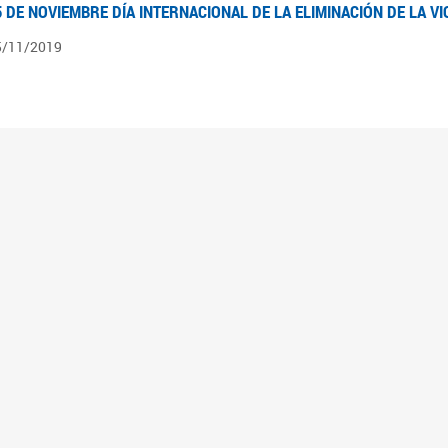
5 DE NOVIEMBRE DÍA INTERNACIONAL DE LA ELIMINACIÓN DE LA V
5/11/2019
3 DE SEPTIEMBRE DÍA NACIONAL DE LOS DERECHOS POLÍTICOS DE
3/09/2019
ECORRIDO PARLAMENTARIO DE LEYES VIGENTES
0/04/2019
 los organigramas encontraran el recorrido resumido del camino parlamentario que 
mara de Senadores hasta su promulgación como Ley, podrán ver en particular lo rea
mbién por las comisiones intervinientes