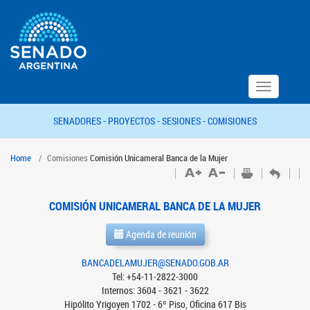
Toggle
navigation
SENADORES -
PROYECTOS -
SESIONES -
COMISIONES
Home
Comisiones
Comisión Unicameral Banca de la Mujer
COMISIÓN UNICAMERAL BANCA DE LA MUJER
Agenda de reunión
BANCADELAMUJER@SENADO.GOB.AR
Tel: +54-11-2822-3000
Internos: 3604 - 3621 - 3622
Hipólito Yrigoyen 1702 - 6º Piso, Oficina 617 Bis