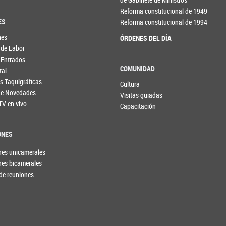
Reforma constitucional de 1949
ES
Reforma constitucional de 1994
nes
ÓRDENES DEL DÍA
 de Labor
 Entrados
COMUNIDAD
tal
s Taquigráficas
Cultura
 de Novedades
Visitas guiadas
TV en vivo
Capacitación
ONES
nes unicamerales
nes bicamerales
de reuniones