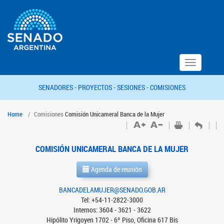
Toggle
navigation
SENADORES -
PROYECTOS -
SESIONES -
COMISIONES
Home
Comisiones
Comisión Unicameral Banca de la Mujer
COMISIÓN UNICAMERAL BANCA DE LA MUJER
Agenda de reunión
BANCADELAMUJER@SENADO.GOB.AR
Tel: +54-11-2822-3000
Internos: 3604 - 3621 - 3622
Hipólito Yrigoyen 1702 - 6º Piso, Oficina 617 Bis